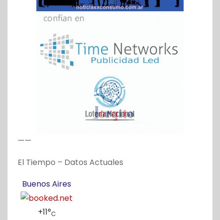
d
a
s
——
El Tiempo – Datos Actuales
Buenos Aires
+
11°
C