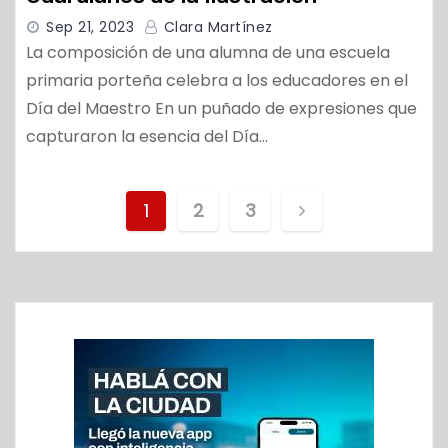
Sep 21, 2023
Clara Martínez
La composición de una alumna de una escuela
primaria porteña celebra a los educadores en el
Día del Maestro En un puñado de expresiones que
capturaron la esencia del Día…
N
1
2
3
a
v
e
g
a