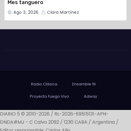
Mes tanguero
Ago 3, 2026
Clara Martínez
Radio Clásica
Ensamble 19
Proyecto Fuego Vivo
Adway
DIARIO 5 © 2010-2026 / RL-2026-69515131-APN-
DNDA#MJ -
C Calvo 2092 / 1230 CABA / Argentina /
Editor responsable: Carlos Allo.