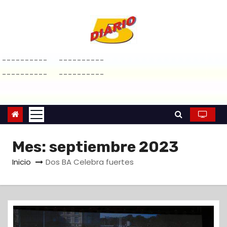
S
a
l
t
----------
----------
a
----------
----------
r
a
l
c
o
Mes:
septiembre 2023
n
Inicio
Dos BA Celebra fuertes
t
e
n
i
d