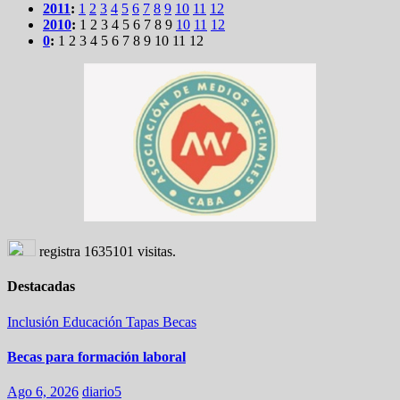
2011
:
1
2
3
4
5
6
7
8
9
10
11
12
2010
:
1
2
3
4
5
6
7
8
9
10
11
12
0
:
1
2
3
4
5
6
7
8
9
10
11
12
registra
1635101
visitas.
Destacadas
Inclusión
Educación
Tapas
Becas
Becas para formación laboral
Ago 6, 2026
diario5