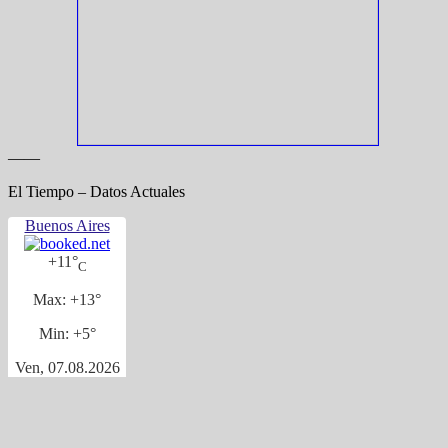
——
El Tiempo – Datos Actuales
Buenos Aires
+
11°
C
Max:
+
13°
Min:
+
5°
Ven, 07.08.2026