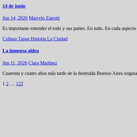
14 de junio
Jun 14, 2026
Marcelo Zanotti
Es importante entender el todo y sus partes. En todo. En cada aspec
Cultura
Tapas
Historia
La Ciudad
La inmensa aldea
Jun 11, 2026
Clara Martínez
Cuarenta y cuatro años más tarde de la destruida Buenos Aires origin
Navegación
1
2
…
122
de
entradas