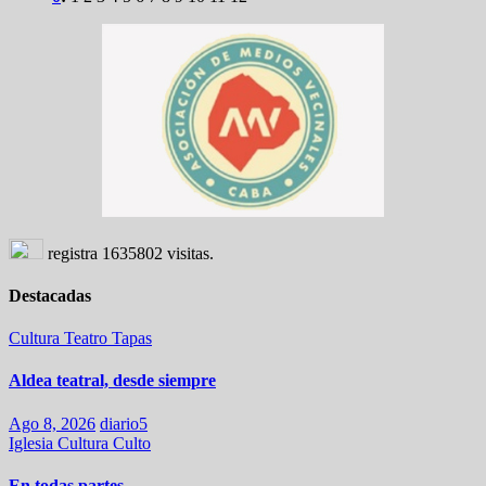
registra
1635802
visitas.
Destacadas
Cultura
Teatro
Tapas
Aldea teatral, desde siempre
Ago 8, 2026
diario5
Iglesia
Cultura
Culto
En todas partes