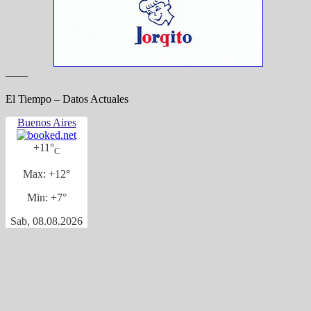
——
El Tiempo – Datos Actuales
Buenos Aires
+
11°
C
Max:
+
12°
Min:
+
7°
Sab, 08.08.2026