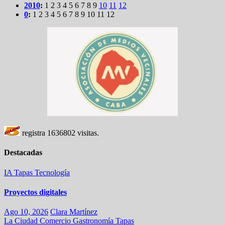
2010
:
1
2
3
4
5
6
7
8
9
10
11
12
0
:
1
2
3
4
5
6
7
8
9
10
11
12
registra
1636802
visitas.
Destacadas
IA
Tapas
Tecnología
Proyectos digitales
Ago 10, 2026
Clara Martínez
La Ciudad
Comercio
Gastronomía
Tapas