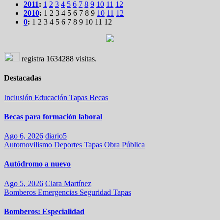
2011
:
1
2
3
4
5
6
7
8
9
10
11
12
2010
:
1
2
3
4
5
6
7
8
9
10
11
12
0
:
1
2
3
4
5
6
7
8
9
10
11
12
registra
1634288
visitas.
Destacadas
Inclusión
Educación
Tapas
Becas
Becas para formación laboral
Ago 6, 2026
diario5
Automovilismo
Deportes
Tapas
Obra Pública
Autódromo a nuevo
Ago 5, 2026
Clara Martínez
Bomberos
Emergencias
Seguridad
Tapas
Bomberos: Especialidad