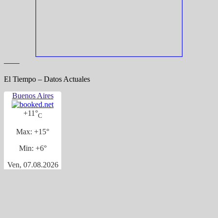
——
El Tiempo – Datos Actuales
Buenos Aires
+
11°
C
Max:
+
15°
Min:
+
6°
Ven, 07.08.2026