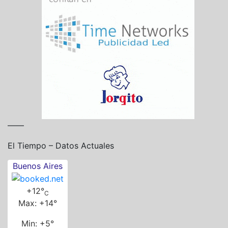
——
El Tiempo – Datos Actuales
Buenos Aires
+
12°
C
Max:
+
14°
Min:
+
5°