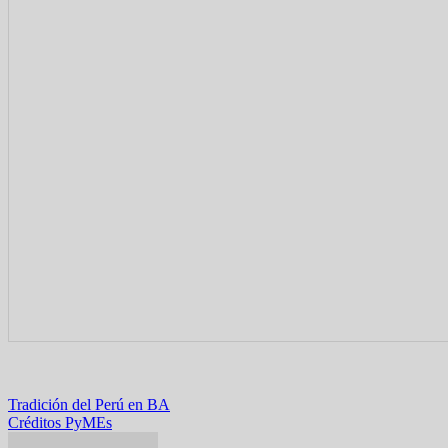
Navegación
Tradición del Perú en BA
Créditos PyMEs
de