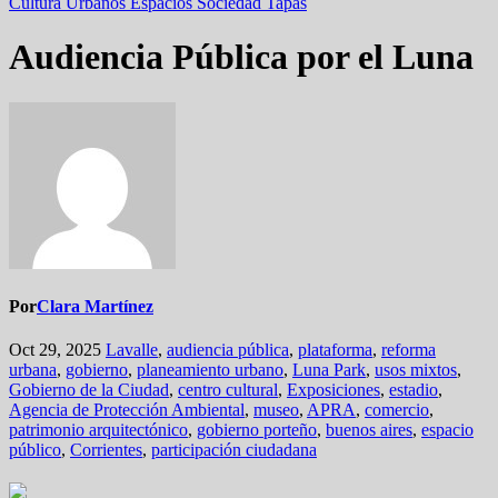
Cultura
Urbanos
Espacios
Sociedad
Tapas
Audiencia Pública por el Luna
Por
Clara Martínez
Oct 29, 2025
Lavalle
,
audiencia pública
,
plataforma
,
reforma
urbana
,
gobierno
,
planeamiento urbano
,
Luna Park
,
usos mixtos
,
Gobierno de la Ciudad
,
centro cultural
,
Exposiciones
,
estadio
,
Agencia de Protección Ambiental
,
museo
,
APRA
,
comercio
,
patrimonio arquitectónico
,
gobierno porteño
,
buenos aires
,
espacio
público
,
Corrientes
,
participación ciudadana