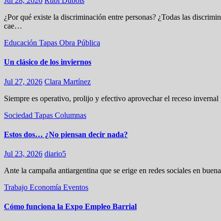
Jul 28, 2026
Rubí Dubois
¿Por qué existe la discriminación entre personas? ¿Todas las discrim
cae…
Educación
Tapas
Obra Pública
Un clásico de los inviernos
Jul 27, 2026
Clara Martínez
Siempre es operativo, prolijo y efectivo aprovechar el receso invernal
Sociedad
Tapas
Columnas
Estos dos… ¿No piensan decir nada?
Jul 23, 2026
diario5
Ante la campaña antiargentina que se erige en redes sociales en bue
Trabajo
Economía
Eventos
Cómo funciona la Expo Empleo Barrial