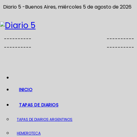
S
Diario 5 -Buenos Aires, miércoles 5 de agosto de 2026
a
l
t
a
----------
----------
r
----------
----------
a
l
c
o
n
INICIO
t
TAPAS DE DIARIOS
e
n
TAPAS DE DIARIOS ARGENTINOS
i
d
HEMEROTECA