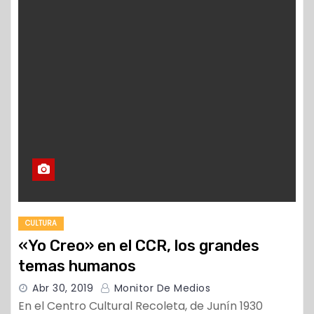
o
CULTURA
«Yo Creo» en el CCR, los grandes
temas humanos
Abr 30, 2019
Monitor De Medios
En el Centro Cultural Recoleta, de Junín 1930