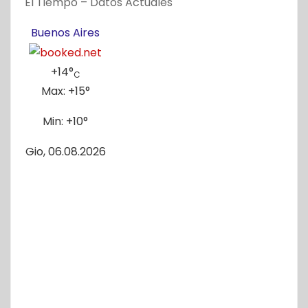
El Tiempo – Datos Actuales
t
Buenos Aires
r
a
+
14°
C
Max:
+
15°
d
Min:
+
10°
a
Gio, 06.08.2026
s