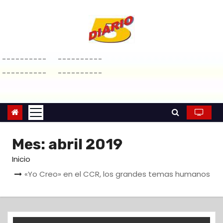
S
a
l
t
----------
----------
a
----------
----------
r
a
l
c
o
Mes:
abril 2019
n
Inicio
t
e
«Yo Creo» en el CCR, los grandes temas humanos
n
i
d