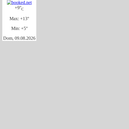
+
9°
C
Max:
+
13°
Min:
+
5°
Dom, 09.08.2026