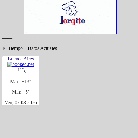
——
El Tiempo – Datos Actuales
Buenos Aires
+
11°
C
Max:
+
13°
Min:
+
5°
Ven, 07.08.2026