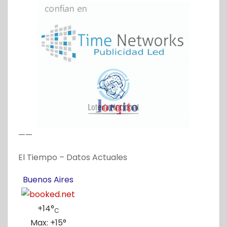
a
c
i
ó
n
d
——
e
El Tiempo – Datos Actuales
e
Buenos Aires
n
t
+
14°
C
Max:
+
15°