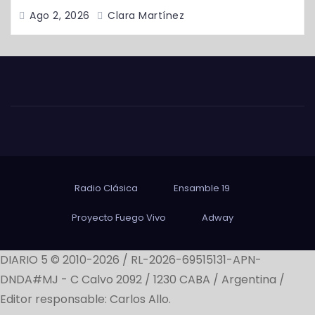
Ago 2, 2026
Clara Martínez
Radio Clásica
Ensamble 19
Proyecto Fuego Vivo
Adway
DIARIO 5 © 2010-2026 / RL-2026-69515131-APN-
DNDA#MJ -
C Calvo 2092 / 1230 CABA / Argentina /
Editor responsable: Carlos Allo.