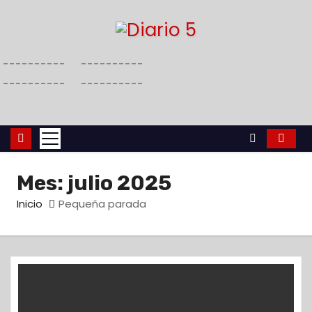
S
a
l
----------
----------
t
----------
----------
a
r
a
l
c
Mes:
julio 2025
o
n
Inicio
Pequeña parada
t
e
n
i
d