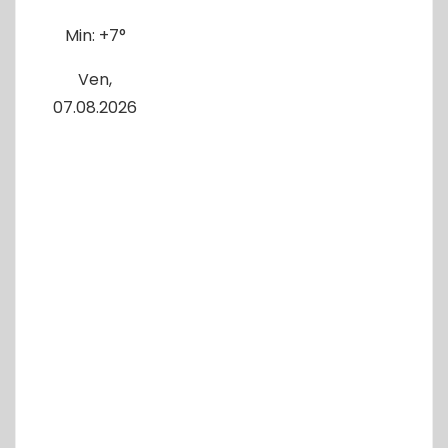
r
Min:
+
7°
a
d
Ven,
07.08.2026
a
s