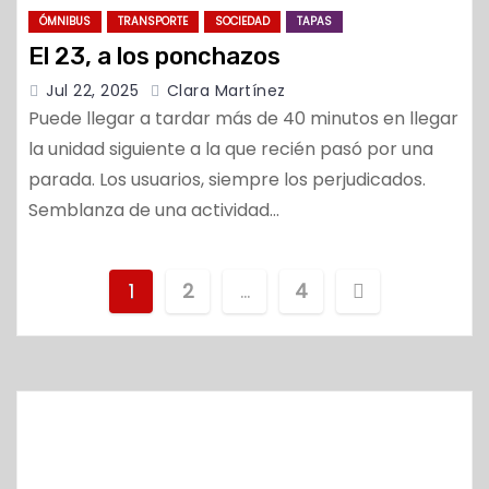
ÓMNIBUS
TRANSPORTE
SOCIEDAD
TAPAS
El 23, a los ponchazos
Jul 22, 2025
Clara Martínez
Puede llegar a tardar más de 40 minutos en llegar
la unidad siguiente a la que recién pasó por una
parada. Los usuarios, siempre los perjudicados.
Semblanza de una actividad…
N
1
2
…
4
a
v
e
g