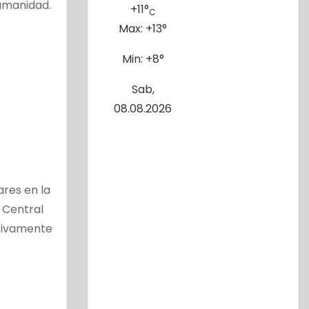
umanidad.
+
11°
C
Max:
+
13°
Min:
+
8°
Sab,
08.08.2026
ares en la
 Central
ativamente