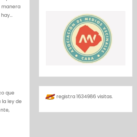
de manera
e hay…
co que
registra
1634986
visitas.
 la ley de
ente,