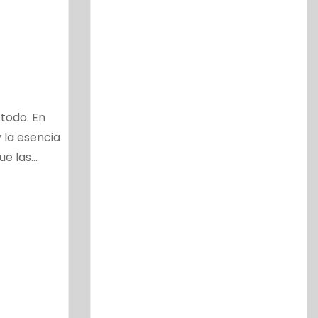
 todo. En
 la esencia
ue las…