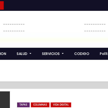
----------
----------
----------
----------
ION
SALUD
SERVICIOS
CODIGO
Polí
TAPAS
COLUMNAS
VIDA DIGITAL