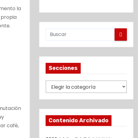
omento la
 propia
ente.
Secciones
S
e
c
 mutación
c
uy
i
Contenido Archivado
ar café,
o
n