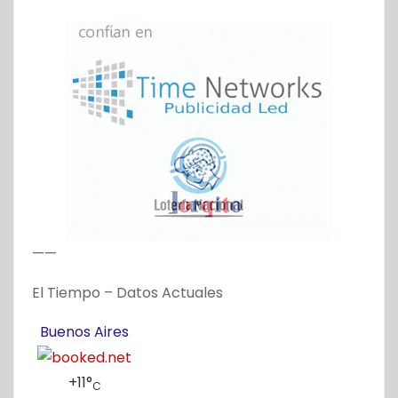
——
El Tiempo – Datos Actuales
Buenos Aires
+
11°
C