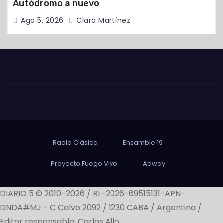
Autódromo a nuevo
Ago 5, 2026
Clara Martínez
Radio Clásica
Ensamble 19
Proyecto Fuego Vivo
Adway
DIARIO 5 © 2010-2026 / RL-2026-69515131-APN-
DNDA#MJ -
C Calvo 2092 / 1230 CABA / Argentina /
Editor responsable: Carlos Allo.