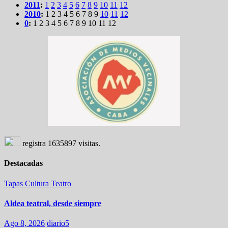
2011
:
1
2
3
4
5
6
7
8
9
10
11
12
2010
:
1
2
3
4
5
6
7
8
9
10
11
12
0
:
1
2
3
4
5
6
7
8
9
10
11
12
registra
1635897
visitas.
Destacadas
Tapas
Cultura
Teatro
Aldea teatral, desde siempre
Ago 8, 2026
diario5