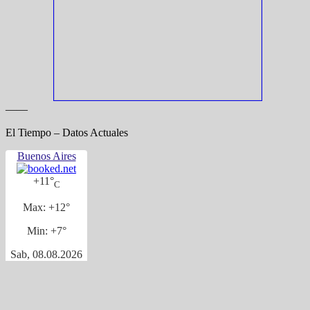
——
El Tiempo – Datos Actuales
Buenos Aires
+
11°
C
Max:
+
12°
Min:
+
7°
Sab, 08.08.2026