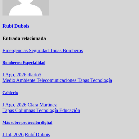
Rubí Dubois
Entrada relacionada
Emergencias
Seguridad
Tapas
Bomberos
Bomberos: Especialidad
J Ago, 2026
diario5
Medio Ambiente
Telecomunicaciones
Tapas
Tecnología
Cablerío
J Ago, 2026
Clara Martínez
Tapas
Columnas
Tecnología
Educación
Más sobre protección digital
J Jul, 2026
Rubí Dubois