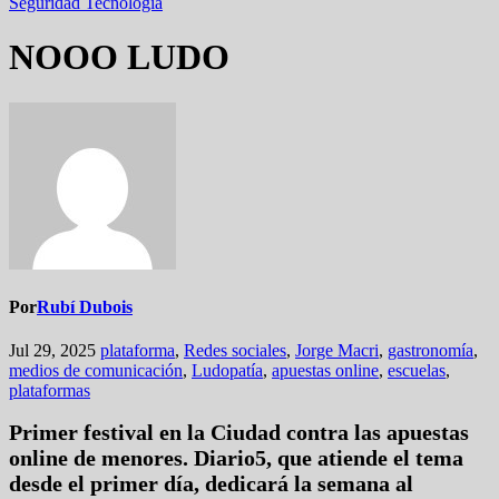
Seguridad
Tecnología
NOOO LUDO
Por
Rubí Dubois
Jul 29, 2025
plataforma
,
Redes sociales
,
Jorge Macri
,
gastronomía
,
medios de comunicación
,
Ludopatía
,
apuestas online
,
escuelas
,
plataformas
Primer festival en la Ciudad contra las apuestas
online de menores. Diario5, que atiende el tema
desde el primer día, dedicará la semana al