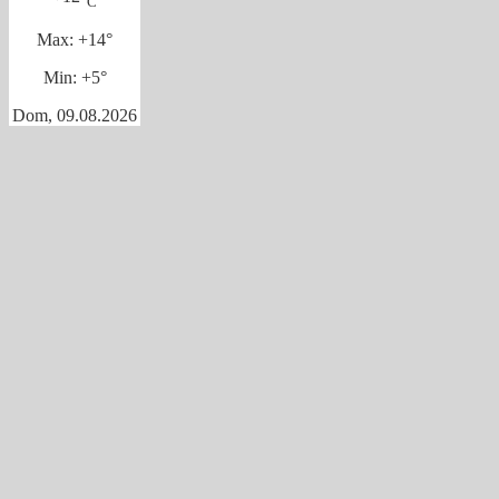
C
Max:
+
14°
Min:
+
5°
Dom, 09.08.2026