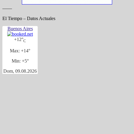
——
El Tiempo – Datos Actuales
Buenos Aires
+
12°
C
Max:
+
14°
Min:
+
5°
Dom, 09.08.2026