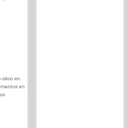
alivio en
aumentos en
los