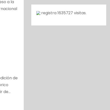
eso a la
rnacional
registra
1635727
visitas.
edición de
órico
ir de…