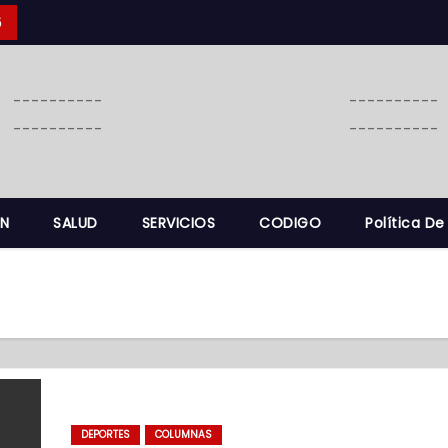
6
----------
----------
----------
----------
N
SALUD
SERVICIOS
CODIGO
Política De
DEPORTES
COLUMNAS