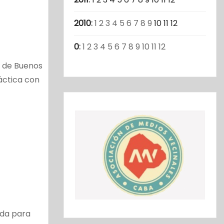
2010
:
1
2
3
4
5
6
7
8
9
10
11
12
0
:
1
2
3
4
5
6
7
8
9
10
11
12
d de Buenos
áctica con
da para