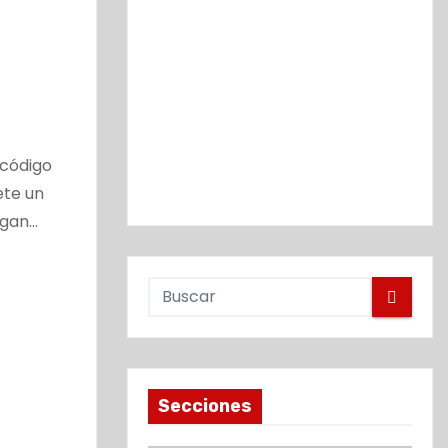
 código
ete un
ngan…
Secciones