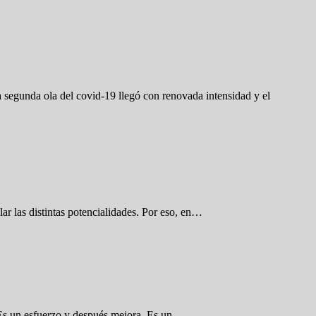
segunda ola del covid-19 llegó con renovada intensidad y el
ar las distintas potencialidades. Por eso, en…
. Es un esfuerzo y después mejora. Es un…