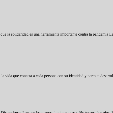
 la solidaridad es una herramienta importante contra la pandemia La 
la vida que conecta a cada persona con su identidad y permite desarroll
 Distanciarse. Lavarse las manos al volver a casa. No tocarse los ojos