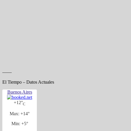
——
El Tiempo – Datos Actuales
Buenos Aires
+
12°
C
Max:
+
14°
Min:
+
5°