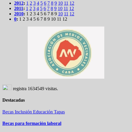
2012
:
1
2
3
4
5
6
7
8
9
10
11
12
2011
:
1
2
3
4
5
6
7
8
9
10
11
12
2010
:
1
2
3
4
5
6
7
8
9
10
11
12
0
:
1
2
3
4
5
6
7
8
9
10
11
12
registra
1634549
visitas.
Destacadas
Becas
Inclusión
Educación
Tapas
Becas para formación laboral