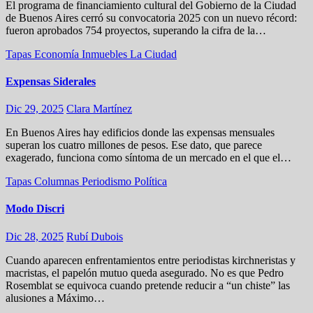
El programa de financiamiento cultural del Gobierno de la Ciudad
de Buenos Aires cerró su convocatoria 2025 con un nuevo récord:
fueron aprobados 754 proyectos, superando la cifra de la…
Tapas
Economía
Inmuebles
La Ciudad
Expensas Siderales
Dic 29, 2025
Clara Martínez
En Buenos Aires hay edificios donde las expensas mensuales
superan los cuatro millones de pesos. Ese dato, que parece
exagerado, funciona como síntoma de un mercado en el que el…
Tapas
Columnas
Periodismo
Política
Modo Discri
Dic 28, 2025
Rubí Dubois
Cuando aparecen enfrentamientos entre periodistas kirchneristas y
macristas, el papelón mutuo queda asegurado. No es que Pedro
Rosemblat se equivoca cuando pretende reducir a “un chiste” las
alusiones a Máximo…