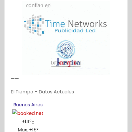
a
c
i
ó
n
d
——
e
El Tiempo – Datos Actuales
e
Buenos Aires
n
t
+
14°
C
Max:
+
15°