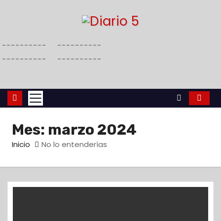
S
a
l
----------
----------
t
----------
----------
a
r
a
l
c
Mes:
marzo 2024
o
n
Inicio
No lo entenderías
t
e
n
i
d