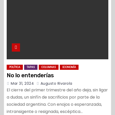
o
POLÍTICA
TAPAS
COLUMNAS
ECONOMÍA
No lo entenderías
Mar 31, 2024
Augusto Rivarola
El cierre del primer trimestre del año deja, sin ligar
a dudas, un sinfín de sacrificios por parte de la
sociedad argentina. Con enojos o esperanzada,
intransigente o resignada, escéptica…