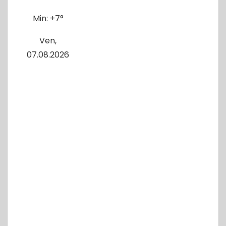
r
Min:
+
7°
a
d
Ven,
07.08.2026
a
s