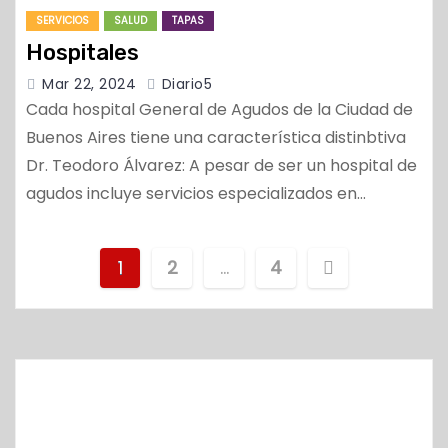
SERVICIOS
SALUD
TAPAS
Hospitales
Mar 22, 2024
Diario5
Cada hospital General de Agudos de la Ciudad de
Buenos Aires tiene una característica distinbtiva
Dr. Teodoro Álvarez: A pesar de ser un hospital de
agudos incluye servicios especializados en…
N
1
2
…
4
a
v
e
g