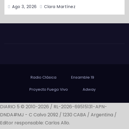
Ago 3, 2026
Clara Martínez
Radio Clásica
Ensamble 19
Proyecto Fuego Vivo
Adway
DIARIO 5 © 2010-2026 / RL-2026-69515131-APN-
DNDA#MJ -
C Calvo 2092 / 1230 CABA / Argentina /
Editor responsable: Carlos Allo.