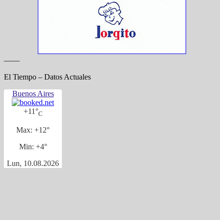
——
El Tiempo – Datos Actuales
Buenos Aires
+
11°
C
Max:
+
12°
Min:
+
4°
Lun, 10.08.2026