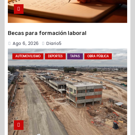
Becas para formación laboral
Ago 6, 2026
Diario5
AUTOMOVILISMO
DEPORTES
TAPAS
OBRA PÚBLICA