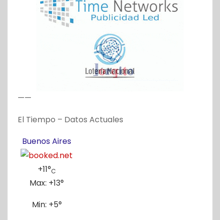
——
El Tiempo – Datos Actuales
Buenos Aires
+
11°
C
Max:
+
13°
Min:
+
5°