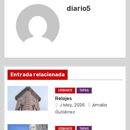
v
diario5
e
g
a
c
i
ó
Entrada relacionada
n
URBANOS
TAPAS
d
Relojes
J May, 2026
Amalia
e
Gutiérrez
e
URBANOS
TAPAS