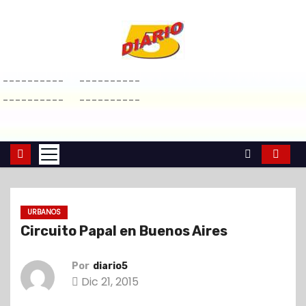
S
a
l
t
----------
----------
a
----------
----------
r
a
l
c
o
n
URBANOS
t
Circuito Papal en Buenos Aires
e
n
Por
diario5
i
Dic 21, 2015
d