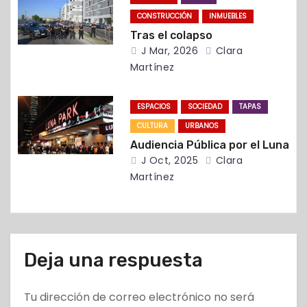
n
CONSTRUCCIÓN
INMUEBLES
t
Tras el colapso
J Mar, 2026
Clara
r
Martínez
a
ESPACIOS
SOCIEDAD
TAPAS
d
CULTURA
URBANOS
Audiencia Pública por el Luna
a
J Oct, 2025
Clara
Martínez
s
Deja una respuesta
Tu dirección de correo electrónico no será