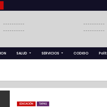
----------
----------
----------
----------
ION
SALUD
SERVICIOS
CODIGO
Polí
EDUCACIÓN
TAPAS