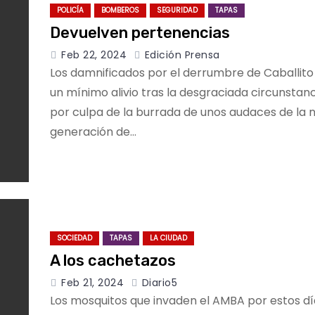
POLICÍA
BOMBEROS
SEGURIDAD
TAPAS
Devuelven pertenencias
Feb 22, 2024
Edición Prensa
Los damnificados por el derrumbre de Caballito
un mínimo alivio tras la desgraciada circunstan
por culpa de la burrada de unos audaces de la 
generación de…
SOCIEDAD
TAPAS
LA CIUDAD
A los cachetazos
Feb 21, 2024
Diario5
Los mosquitos que invaden el AMBA por estos dí