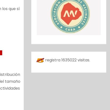
 los que sí
registra
1635022
visitas.
stribución
del tamaño
 actividades