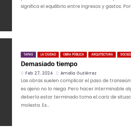
significa el equilibrio entre ingresos y gastos. Por
TAPAS
LA CIUDAD
OBRA PÚBLICA
ARQUITECTURA
SOCIE
Demasiado tiempo
Feb 27, 2024
Amalia Gutiérrez
Las obras suelen complicar el paso de transeún
es ajeno no lo niega. Pero hacer interminable a
debería estar terminado toma el cariz de situac
molesta. Es…