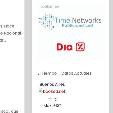
es. Hace
io Nacional,
ir…
——
El Tiempo – Datos Actuales
Buenos Aires
+
11°
C
Max:
+
13°
fiscal, que