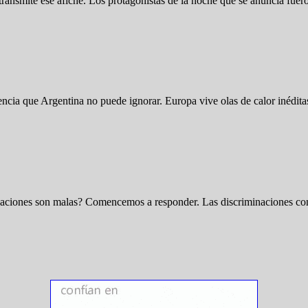
 transmite ese afiche. Los protagonistas de la noche que se anuncia f
encia que Argentina no puede ignorar. Europa vive olas de calor inédit
inaciones son malas? Comencemos a responder. Las discriminaciones cond