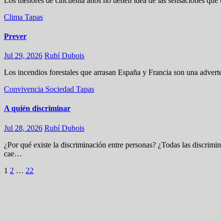
Los menores de cincuenta años no tienen idea de las sensaciones que
Clima
Tapas
Prever
Jul 29, 2026
Rubí Dubois
Los incendios forestales que arrasan España y Francia son una advert
Convivencia
Sociedad
Tapas
A quién discriminar
Jul 28, 2026
Rubí Dubois
¿Por qué existe la discriminación entre personas? ¿Todas las discrim
cae…
Navegación
1
2
…
22
de
entradas