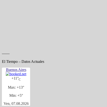
——
El Tiempo – Datos Actuales
Buenos Aires
+
11°
C
Max:
+
13°
Min:
+
5°
Ven, 07.08.2026