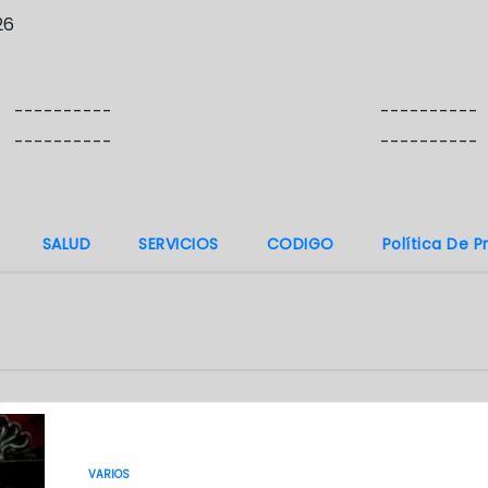
26
----------
----------
----------
----------
SALUD
SERVICIOS
CODIGO
Política De P
VARIOS