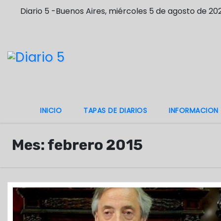
S
Diario 5 -Buenos Aires, miércoles 5 de agosto de 20
a
l
t
a
r
a
l
INICIO
TAPAS DE DIARIOS
INFORMACION
c
o
Mes:
febrero 2015
n
t
e
n
i
d