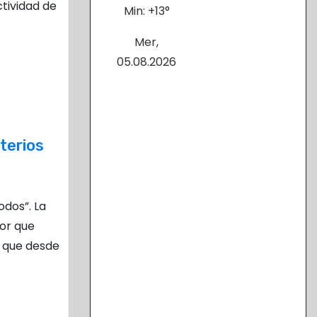
tividad de
Min:
+
13°
Mer,
05.08.2026
iterios
todos”. La
lor que
 que desde