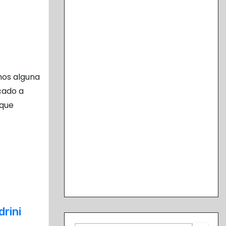
mos alguna
cado a
rque
drini