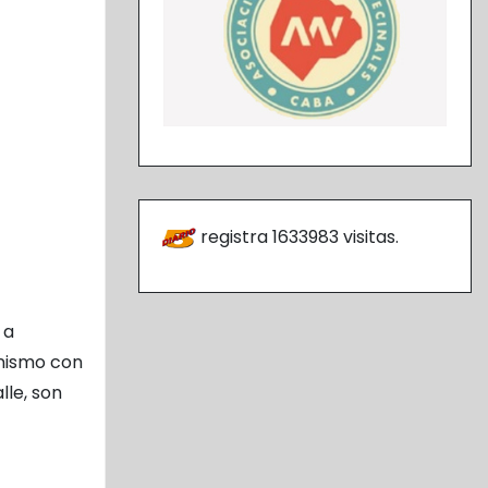
registra
1633983
visitas.
 a
onismo con
lle, son