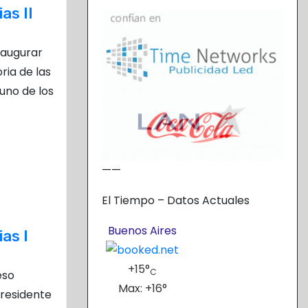
as II
inaugurar
ria de las
uno de los
——
El Tiempo – Datos Actuales
Buenos Aires
as I
+
15°
C
eso
Max:
+
16°
residente