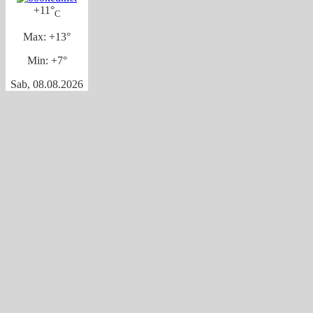
+
11°
C
Max:
+
13°
Min:
+
7°
Sab, 08.08.2026