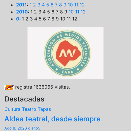
2011
:
1
2
3
4
5
6
7
8
9
10
11
12
2010
:
1
2
3
4
5
6
7
8
9
10
11
12
0
:
1
2
3
4
5
6
7
8
9
10
11
12
registra
1636065
visitas.
Destacadas
Cultura
Teatro
Tapas
Aldea teatral, desde siempre
Ago 8, 2026
diario5