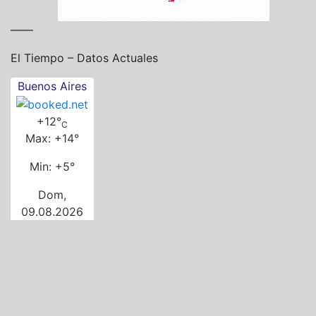
——
El Tiempo – Datos Actuales
Buenos Aires
+
12°
C
Max:
+
14°
Min:
+
5°
Dom,
09.08.2026