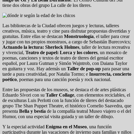
tiene dos obras del grupo La calle de los títeres.
Las bibliotecas de la Ciudad ofrecen juegos y lecturas, talleres
creativos, música, teatro y cine para disfrutar propuestas divertidas y
gratuitas. Entre ellas se destacan
Monstruología
, el taller para crear
y jugar con tus propios monstruos, a cargo de Sebastián Burecovics;
Actuando la lectura: Sherlock Holmes
, taller de lectura recreativa
y vivencial,
Teatro de papel: Lorca y los colores
, un mosaico de
poemas, canciones y textos de teatro de títeres del genial escritor
español, por Laura Gutman y Simón Wajntrob, con Daiana Taylor
en guitarra y voz. Hay además un
Taller de pop-up
para pasar una
tarde a pura creatividad, por Natalia Tormo; e
Insurrecta, concierto
poético
, poemas para una canción poesía y rock nacional.
Entre las propuestas de los museos, se destaca el de artes plásticas
Eduardo Sívori con su
Taller Collage
, con elementos reciclables, el
de esculturas Luis Perlotti con la función de títeres del destacado
grupo The Shan Puppet Theatre, el histórico Cornelio Saavedra, que
presenta
Bella y bestia
de la compañía teatral Museo viajero o el del
Humor, con una especial visita guiada y un taller de dibujo.
Y la especial actividad
Enigma en el Museo
, una función
participativa durante las vacaciones de invierno para familias y niños