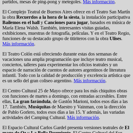
partidos, mesas de ping-pong y metegoles.
Más información
.
El Complejo Teatral de Buenos Aires ofrece en el Teatro San Martín
la obra
Recuerdos a la hora de la siesta
, la instalación participativa
Bailemos en el hall
y
Canciones para jugar
, basados en música de
María Elena Walsh. También, interesantes visitas guiadas,
exhibiciones, muestras de fotografía, películas. Y en el Teatro Regio,
funciones de su destacado grupo de titiriteros con la obra
Ulises
.
Más información
.
El Teatro Colón está ofreciendo durante estas dos semanas de
vacaciones una amplia programación que incluye teatro musical,
conciertos, talleres para experimentar los oficios teatrales y un
espacio de narración de cuentos de autores argentinos de literatura
infantil. Todo con la calidad de producción y excelencia artística que
es un sello del gran coliseo argentino.
Más información
.
El Centro Cultural 25 de Mayo ofrece para los más chiquitos obras
con funciones de martes a domingo, con entradas accesibles. Entre
ellas,
La gran farándula
, de Gastón Marioni, todos esos días a las
17. También,
Musiquitas
de Maestro y Vainman, con la dirección
de Pablo Gorlero, todos esos días a las 15. Y además, las variadas
actividades del Camping Cultural.
Más información
.
El Espacio Cultural Carlos Gardel presenta versiones teatrales de
El
mago de Oz
y
La Bella Durmiente
. El Centro Cultural del Sur