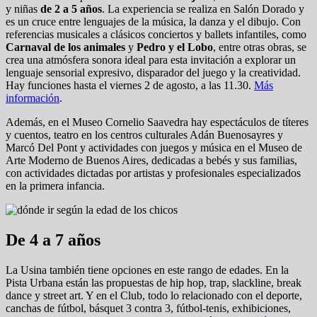
y niñas
de 2 a 5 años
. La experiencia se realiza en Salón Dorado y
es un cruce entre lenguajes de la música, la danza y el dibujo. Con
referencias musicales a clásicos conciertos y ballets infantiles, como
Carnaval de los animales
y
Pedro y el Lobo
, entre otras obras, se
crea una atmósfera sonora ideal para esta invitación a explorar un
lenguaje sensorial expresivo, disparador del juego y la creatividad.
Hay funciones hasta el viernes 2 de agosto, a las 11.30.
Más
información
.
Además, en el Museo Cornelio Saavedra hay espectáculos de títeres
y cuentos, teatro en los centros culturales Adán Buenosayres y
Marcó Del Pont y actividades con juegos y música en el Museo de
Arte Moderno de Buenos Aires, dedicadas a bebés y sus familias,
con actividades dictadas por artistas y profesionales especializados
en la primera infancia.
De 4 a 7 años
La Usina también tiene opciones en este rango de edades. En la
Pista Urbana están las propuestas de hip hop, trap, slackline, break
dance y street art. Y en el Club, todo lo relacionado con el deporte,
canchas de fútbol, básquet 3 contra 3, fútbol-tenis, exhibiciones,