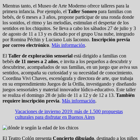
Mientras tanto, el Museo de Arte Moderno ofrece talleres para la
primera infancia. Por ejemplo, el
Taller Sonoro
para familias con
bebés, de 6 meses a 3 años, propone participar de una ronda donde
los sonidos, el ritmo y las melodías, estimulan el despertar de los
sentidos en los chiquitos. Se lleva a cabo los sábados 27 de julio y 3
de agosto de 11 a 13 y es dictado por el grupo Una nube, integrado
por Romina Péchin y Luciano Luis Iaconno.
Inscripción previa
por correo electrónico
.
Más información
.
El
Taller de exploración sensorial
está dirigido a familias con
bebés
de 11 meses a 2 años
, e invita a los pequeños a descubrir y
descubrirse, acompañados de sus familias, en un juego que aviva sus
sentidos, acompaña su curiosidad y su necesidad de conocimiento.
Coordina Vivi Chaves, escenógrafa y directora de arte, que trabaja
en su emprendimiento Juegos de la Orilla, investigando y diseñando
juegos sensoriales y material innovador lúdico-educativo. Este taller
se realiza el domingo 28 de julio de 11 a 12 y de 12 a 13.
También
requiere inscripción previa
.
Más información
.
Vacaciones de invierno 2019: más de 1.500 propuestas
culturales para disfrutar en Buenos Aires
El Teatro Colón presenta
Concierto dibujado
, destinado a los niños