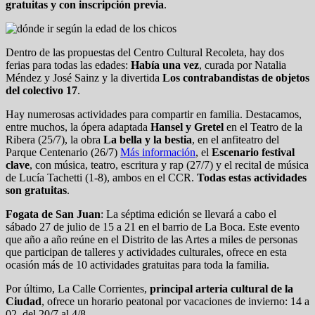
gratuitas y con inscripción previa
.
Dentro de las propuestas del Centro Cultural Recoleta, hay dos
ferias para todas las edades:
Había una vez
, curada por Natalia
Méndez y José Sainz y la divertida
Los contrabandistas de objetos
del colectivo 17
.
Hay numerosas actividades para compartir en familia. Destacamos,
entre muchos, la ópera adaptada
Hansel y Gretel
en el Teatro de la
Ribera (25/7), la obra
La bella y la bestia
, en el anfiteatro del
Parque Centenario (26/7)
Más información
, el
Escenario festival
clave
, con música, teatro, escritura y rap (27/7) y el recital de música
de Lucía Tachetti (1-8), ambos en el CCR.
Todas estas actividades
son gratuitas
.
Fogata de San Juan
: La séptima edición se llevará a cabo el
sábado 27 de julio de 15 a 21 en el barrio de La Boca. Este evento
que año a año reúne en el Distrito de las Artes a miles de personas
que participan de talleres y actividades culturales, ofrece en esta
ocasión más de 10 actividades gratuitas para toda la familia.
Por último, La Calle Corrientes,
principal arteria cultural de la
Ciudad
, ofrece un horario peatonal por vacaciones de invierno: 14 a
02, del 20/7 al 4/8.