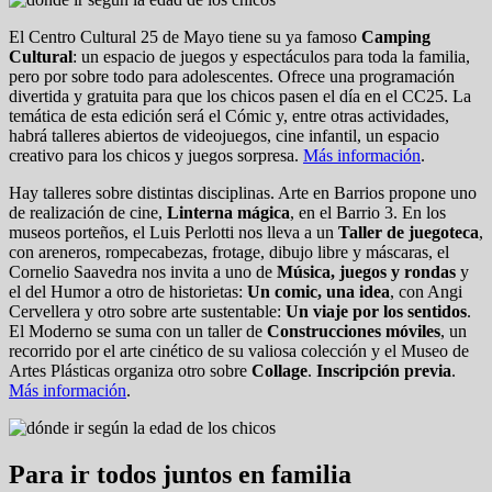
El Centro Cultural 25 de Mayo tiene su ya famoso
Camping
Cultural
: un espacio de juegos y espectáculos para toda la familia,
pero por sobre todo para adolescentes. Ofrece una programación
divertida y gratuita para que los chicos pasen el día en el CC25. La
temática de esta edición será el Cómic y, entre otras actividades,
habrá talleres abiertos de videojuegos, cine infantil, un espacio
creativo para los chicos y juegos sorpresa.
Más información
.
Hay talleres sobre distintas disciplinas. Arte en Barrios propone uno
de realización de cine,
Linterna mágica
, en el Barrio 3. En los
museos porteños, el Luis Perlotti nos lleva a un
Taller de juegoteca
,
con areneros, rompecabezas, frotage, dibujo libre y máscaras, el
Cornelio Saavedra nos invita a uno de
Música, juegos y rondas
y
el del Humor a otro de historietas:
Un comic, una idea
, con Angi
Cervellera y otro sobre arte sustentable:
Un viaje por los sentidos
.
El Moderno se suma con un taller de
Construcciones móviles
, un
recorrido por el arte cinético de su valiosa colección y el Museo de
Artes Plásticas organiza otro sobre
Collage
.
Inscripción previa
.
Más información
.
Para ir todos juntos en familia