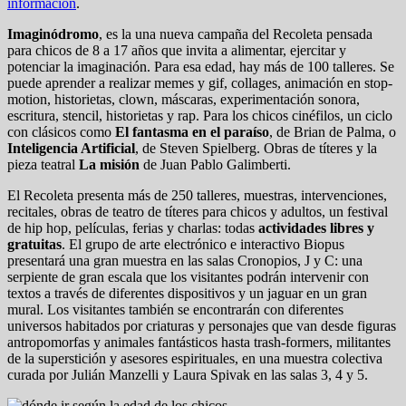
información
.
Imaginódromo
, es la una nueva campaña del Recoleta pensada
para chicos de 8 a 17 años que invita a alimentar, ejercitar y
potenciar la imaginación. Para esa edad, hay más de 100 talleres. Se
puede aprender a realizar memes y gif, collages, animación en stop-
motion, historietas, clown, máscaras, experimentación sonora,
escritura, stencil, historietas y rap. Para los chicos cinéfilos, un ciclo
con clásicos como
El fantasma en el paraíso
, de Brian de Palma, o
Inteligencia Artificial
, de Steven Spielberg. Obras de títeres y la
pieza teatral
La misión
de Juan Pablo Galimberti.
El Recoleta presenta más de 250 talleres, muestras, intervenciones,
recitales, obras de teatro de títeres para chicos y adultos, un festival
de hip hop, películas, ferias y charlas: todas
actividades libres y
gratuitas
. El grupo de arte electrónico e interactivo Biopus
presentará una gran muestra en las salas Cronopios, J y C: una
serpiente de gran escala que los visitantes podrán intervenir con
textos a través de diferentes dispositivos y un jaguar en un gran
mural. Los visitantes también se encontrarán con diferentes
universos habitados por criaturas y personajes que van desde figuras
antropomorfas y animales fantásticos hasta trash-formers, militantes
de la superstición y asesores espirituales, en una muestra colectiva
curada por Julián Manzelli y Laura Spivak en las salas 3, 4 y 5.