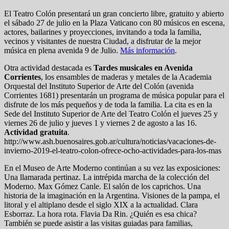
El Teatro Colón presentará un gran concierto libre, gratuito y abierto
el sábado 27 de julio en la Plaza Vaticano con 80 músicos en escena,
actores, bailarines y proyecciones, invitando a toda la familia,
vecinos y visitantes de nuestra Ciudad, a disfrutar de la mejor
música en plena avenida 9 de Julio.
Más información
.
Otra actividad destacada es
Tardes musicales en Avenida
Corrientes
, los ensambles de maderas y metales de la Academia
Orquestal del Instituto Superior de Arte del Colón (avenida
Corrientes 1681) presentarán un programa de música popular para el
disfrute de los más pequeños y de toda la familia. La cita es en la
Sede del Instituto Superior de Arte del Teatro Colón el jueves 25 y
viernes 26 de julio y jueves 1 y viernes 2 de agosto a las 16.
Actividad gratuita
.
http://www.ash.buenosaires.gob.ar/cultura/noticias/vacaciones-de-
invierno-2019-el-teatro-colon-ofrece-ocho-actividades-para-los-mas
En el Museo de Arte Moderno continúan a su vez las exposiciones:
Una llamarada pertinaz. La intrépida marcha de la colección del
Moderno. Max Gómez Canle. El salón de los caprichos. Una
historia de la imaginación en la Argentina. Visiones de la pampa, el
litoral y el altiplano desde el siglo XIX a la actualidad. Clara
Esborraz. La hora rota. Flavia Da Rin. ¿Quién es esa chica?
También se puede asistir a las visitas guiadas para familias,