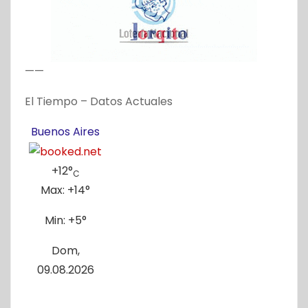
e
e
——
n
El Tiempo – Datos Actuales
t
Buenos Aires
r
a
+
12°
C
Max:
+
14°
d
Min:
+
5°
a
Dom,
s
09.08.2026