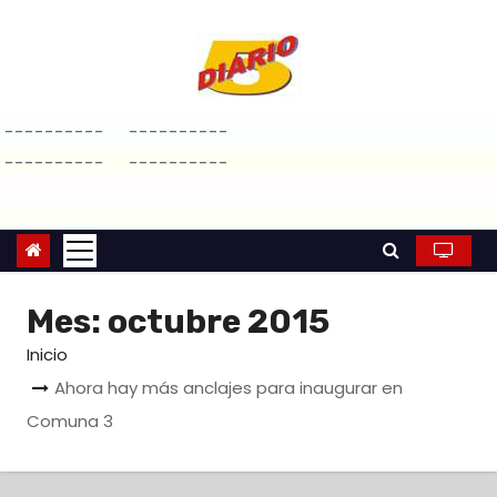
S
a
l
t
----------
----------
a
----------
----------
r
a
l
c
o
Mes:
octubre 2015
n
Inicio
t
e
Ahora hay más anclajes para inaugurar en
n
Comuna 3
i
d