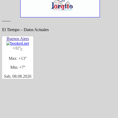
——
El Tiempo – Datos Actuales
Buenos Aires
+
11°
C
Max:
+
13°
Min:
+
7°
Sab, 08.08.2026