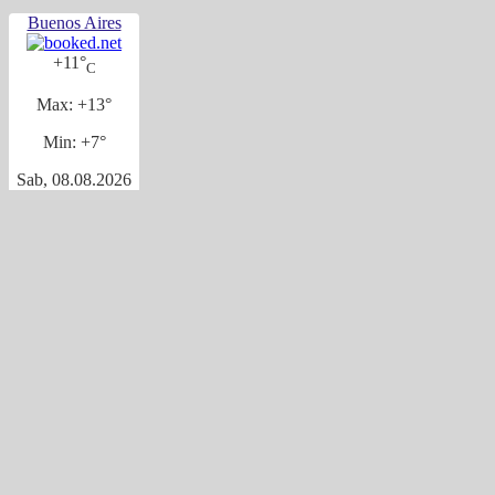
Buenos Aires
+
11°
C
Max:
+
13°
Min:
+
7°
Sab, 08.08.2026