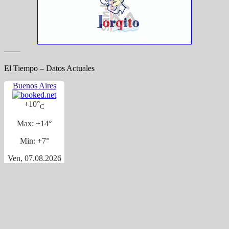
——
El Tiempo – Datos Actuales
Buenos Aires
+
10°
C
Max:
+
14°
Min:
+
7°
Ven, 07.08.2026