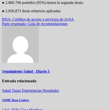
● 2.860.796 porteños (95%) tienen la segunda dosis;
● 2.836.873 dosis refuerzos aplicadas.
Navegación
BNA: Créditos de acceso a servicios de AySA
Parto respetado: Guía de recomendaciones
de
entradas
Seguimiento Salud - Diario 5
Entrada relacionada
Salud
Tapas
Emergencias
Hospitales
SAME Base Liniers
J Jul, 2026
Clara Martínez