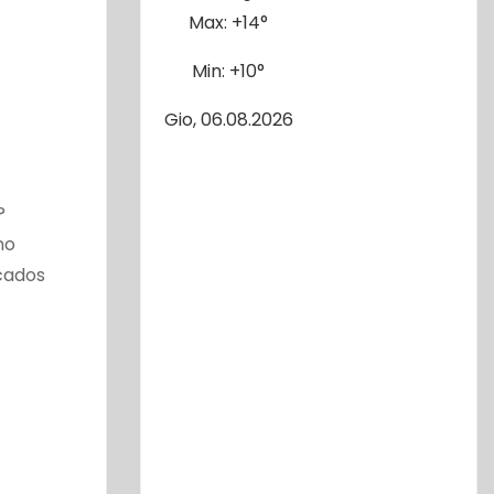
Max:
+
14°
Min:
+
10°
Gio, 06.08.2026
o”?
no
cados