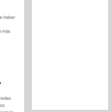
ce haber
pa más
?
 redes
nos