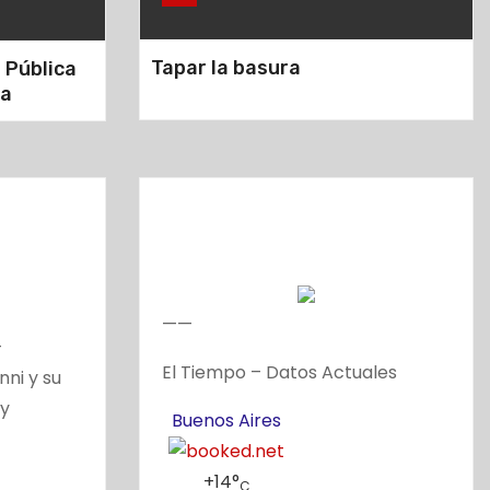
Tapar la basura
 Pública
na
——
-
El Tiempo – Datos Actuales
nni y su
 y
Buenos Aires
+
14°
C