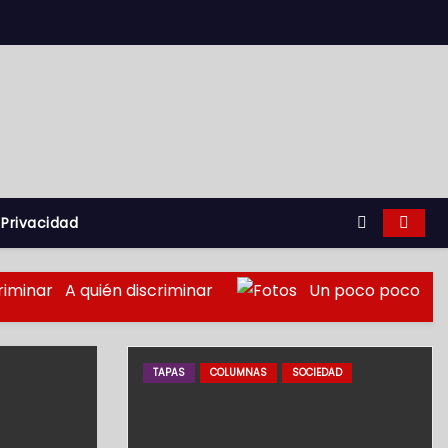
 Privacidad
A quién discriminar
Un poco poco
TAPAS
COLUMNAS
SOCIEDAD
SEGURIDAD
TAPAS
BOMBEROS
EMERGENCIAS