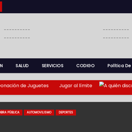
----------
----------
----------
----------
N
SALUD
SERVICIOS
CODIGO
Política De
onación de Juguetes
Jugar al límite
OBRA PÚBLICA
AUTOMOVILISMO
DEPORTES