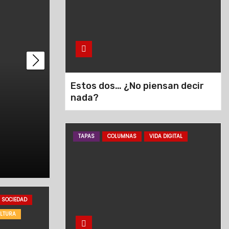
Estos dos… ¿No piensan decir
nada?
Bomberos: Especial
TAPAS
COLUMNAS
VIDA DIGITAL
Ago 4, 2026
Diario5
SOCIEDAD
LTURA