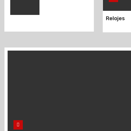
Relojes
Tradición sin
arraigo
Cafés
concesionados:
la polémica
Güemes: La
verdad