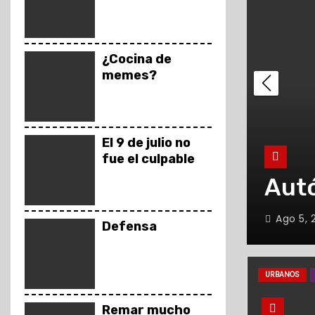
o
¿Cocina de
memes?
El 9 de julio no
fue el culpable
Aut
Ago 5, 
Defensa
URBANOS
Remar mucho