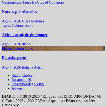
Gastronomía
Tapas
La Ciudad
Comercio
Nuevos galardonados
Ago 9, 2026
Clara Martínez
Tapas
Cultura
Teatro
Aldea teatral, desde siempre
Ago 8, 2026
diario5
Iglesia
Cultura
Culto
En todas partes
Ago 7, 2026
Indiana Artan
Radio Clásica
Ensamble 19
Proyecto Fuego Vivo
Adway
DIARIO 5 © 2010-2026 / RL-2026-69515131-APN-DNDA#MJ -
C Calvo 2092 / 1230 CABA / Argentina / Editor responsable:
Carlos Allo.