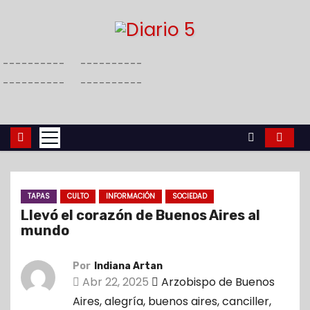
S
a
l
----------
----------
t
----------
----------
a
r
a
l
c
o
TAPAS
CULTO
INFORMACIÓN
SOCIEDAD
n
Llevó el corazón de Buenos Aires al
t
mundo
e
n
Por
Indiana Artan
i
Abr 22, 2025
Arzobispo de Buenos
d
Aires
,
alegría
,
buenos aires
,
canciller
,