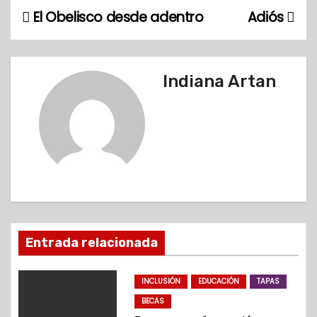
El Obelisco desde adentro
Adiós
N
a
v
Indiana Artan
e
g
a
c
i
Entrada relacionada
ó
INCLUSIÓN
EDUCACIÓN
TAPAS
n
BECAS