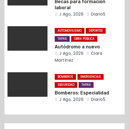
d
Becas para formación
laboral
e
J Ago, 2026
Diario5
e
AUTOMOVILISMO
DEPORTES
n
TAPAS
OBRA PÚBLICA
t
Autódromo a nuevo
J Ago, 2026
Clara
r
Martínez
a
BOMBEROS
EMERGENCIAS
d
SEGURIDAD
TAPAS
Bomberos: Especialidad
a
J Ago, 2026
Diario5
s