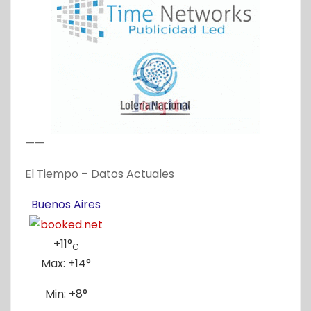
——
El Tiempo – Datos Actuales
Buenos Aires
+
11°
C
Max:
+
14°
Min:
+
8°