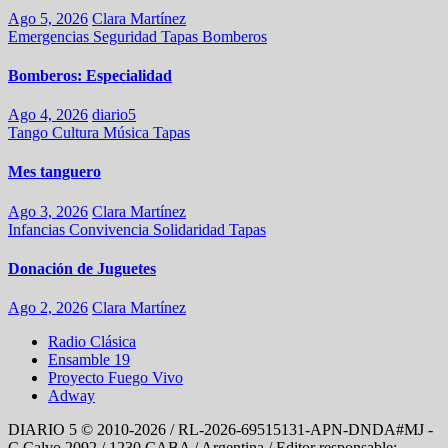
Ago 5, 2026
Clara Martínez
Emergencias
Seguridad
Tapas
Bomberos
Bomberos: Especialidad
Ago 4, 2026
diario5
Tango
Cultura
Música
Tapas
Mes tanguero
Ago 3, 2026
Clara Martínez
Infancias
Convivencia
Solidaridad
Tapas
Donación de Juguetes
Ago 2, 2026
Clara Martínez
Radio Clásica
Ensamble 19
Proyecto Fuego Vivo
Adway
DIARIO 5 © 2010-2026 / RL-2026-69515131-APN-DNDA#MJ -
C Calvo 2092 / 1230 CABA / Argentina / Editor responsable: