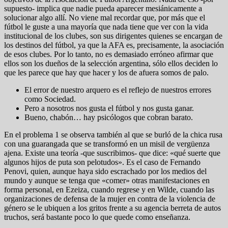
supuesto- implica que nadie pueda aparecer mesiánicamente a
solucionar algo allí. No viene mal recordar que, por más que el
fútbol le guste a una mayoría que nada tiene que ver con la vida
institucional de los clubes, son sus dirigentes quienes se encargan de
los destinos del fútbol, ya que la AFA es, precisamente, la asociación
de esos clubes. Por lo tanto, no es demasiado erróneo afirmar que
ellos son los dueños de la selección argentina, sólo ellos deciden lo
que les parece que hay que hacer y los de afuera somos de palo.
El error de nuestro arquero es el reflejo de nuestros errores
como Sociedad.
Pero a nosotros nos gusta el fútbol y nos gusta ganar.
Bueno, chabón… hay psicólogos que cobran barato.
En el problema 1 se observa también al que se burló de la chica rusa
con una guarangada que se transformó en un misil de vergüenza
ajena. Existe una teoría -que suscribimos- que dice: «qué suerte que
algunos hijos de puta son pelotudos». Es el caso de Fernando
Penovi, quien, aunque haya sido escrachado por los medios del
mundo y aunque se tenga que «comer» otras manifestaciones en
forma personal, en Ezeiza, cuando regrese y en Wilde, cuando las
organizaciones de defensa de la mujer en contra de la violencia de
género se le ubiquen a los gritos frente a su agencia berreta de autos
truchos, será bastante poco lo que quede como enseñanza.