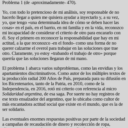
Problema 1 (de -aproximadamente- 470).
Yo, con todo lo pretencioso de mi análisis, soy responsable de no
hacerlo llegar a quien me quisiera ayudar a inyectarlo y, a su vez,
yo, que tengo «una determinada idea de cómo se deben hacer las
cosas» en el país, en el barrio, en mi familia y en la vida, reconozco
mi incapacidad de considerar el criterio de otro para encararlo con
él. Soy el primero en reconocer la responsabilidad que hay en mi
actitud, a la que reconozco -en el fondo- como una forma de no
querer calzarme el overol para trabajar en las soluciones que trae
otro. Claramente, yo estoy «trabando el trabajo de otro» porque
querría que las soluciones llegaran de mi mano.
El problema 1 abarca varios subproblemas, como las envidias y los
apartamientos discriminativos. Como autor de los múltiples textos de
la producción radial 200 Años de País, preparada para su difusión en
los Bicentenarios, tanto de la Patria, en 2010, como de la
Independencia, en 2016, rotó mi criterio con referencia al micro
Solidaridad argentina
, de esa saga. Por suerte no hay registros de
ese texto ensalzador del argentino, que lo ubicaba como cultor de
más encantadora actitud social que existe en el mundo, que es la de
ser solidario.
Las eventuales enormes respuestas positivas por parte de la sociedad
a campañas de recaudación de dinero y recolección de ropa,