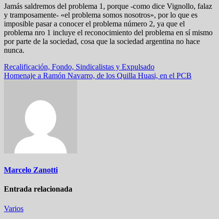
Jamás saldremos del problema 1, porque -como dice Vignollo, falaz
y tramposamente- «el problema somos nosotros», por lo que es
imposible pasar a conocer el problema número 2, ya que el
problema nro 1 incluye el reconocimiento del problema en sí mismo
por parte de la sociedad, cosa que la sociedad argentina no hace
nunca.
Navegación
Recalificación, Fondo, Sindicalistas y Expulsado
Homenaje a Ramón Navarro, de los Quilla Huasi, en el PCB
de
entradas
Marcelo Zanotti
Entrada relacionada
Varios