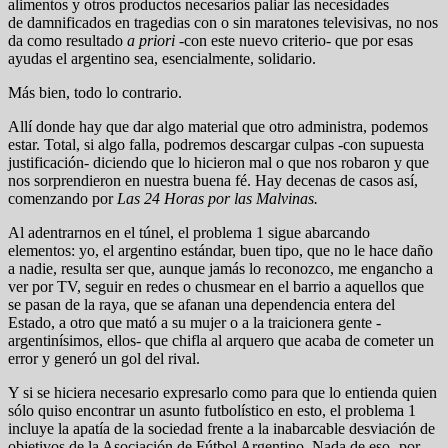
alimentos y otros productos necesarios paliar las necesidades
de damnificados en tragedias con o sin maratones televisivas, no nos
da como resultado
a priori
-con este nuevo criterio- que por esas
ayudas el argentino sea, esencialmente, solidario.
Más bien, todo lo contrario.
Allí donde hay que dar algo material que otro administra, podemos
estar. Total, si algo falla, podremos descargar culpas -con supuesta
justificación- diciendo que lo hicieron mal o que nos robaron y que
nos sorprendieron en nuestra buena fé. Hay decenas de casos así,
comenzando por
Las 24 Horas por las Malvinas.
Al adentrarnos en el túnel, el problema 1 sigue abarcando
elementos: yo, el argentino estándar, buen tipo, que no le hace daño
a nadie, resulta ser que, aunque jamás lo reconozco, me engancho a
ver por TV, seguir en redes o chusmear en el barrio a aquellos que
se pasan de la raya, que se afanan una dependencia entera del
Estado, a otro que mató a su mujer o a la traicionera gente -
argentinísimos, ellos- que chifla al arquero que acaba de cometer un
error y generó un gol del rival.
Y si se hiciera necesario expresarlo como para que lo entienda quien
sólo quiso encontrar un asunto futbolístico en esto, el problema 1
incluye la apatía de la sociedad frente a la inabarcable desviación de
objetivos de la Asociación de Fútbol Argentino. Nada de eso -por