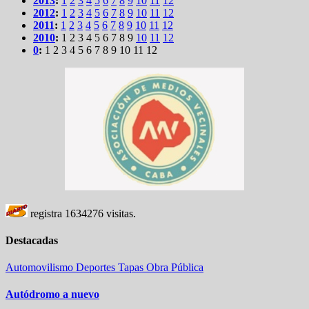
2013
:
1
2
3
4
5
6
7
8
9
10
11
12
2012
:
1
2
3
4
5
6
7
8
9
10
11
12
2011
:
1
2
3
4
5
6
7
8
9
10
11
12
2010
:
1
2
3
4
5
6
7
8
9
10
11
12
0
:
1
2
3
4
5
6
7
8
9
10
11
12
registra
1634276
visitas.
Destacadas
Automovilismo
Deportes
Tapas
Obra Pública
Autódromo a nuevo