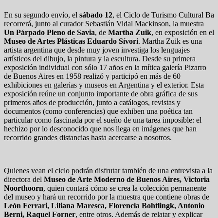
En su segundo envío, el
sábado 12
, el Ciclo de Turismo Cultural Ba
recorrerá, junto al curador Sebastián Vidal Mackinson, la muestra
Un Párpado Pleno de Savia
, de
Martha Zuik
, en exposición en el
Museo de Artes Plásticas Eduardo Sívori
. Martha Zuik es una
artista argentina que desde muy joven investiga los lenguajes
artísticos del dibujo, la pintura y la escultura. Desde su primera
exposición individual con sólo 17 años en la mítica galería Pizarro
de Buenos Aires en 1958 realizó y participó en más de 60
exhibiciones en galerías y museos en Argentina y el exterior. Esta
exposición reúne un conjunto importante de obra gráfica de sus
primeros años de producción, junto a catálogos, revistas y
documentos (como conferencias) que exhiben una poética tan
particular como fascinada por el sueño de una tarea imposible: el
hechizo por lo desconocido que nos llega en imágenes que han
recorrido grandes distancias hasta acercarse a nosotros.
Quienes vean el ciclo podrán disfrutar también de una entrevista a la
directora del
Museo de Arte Moderno de Buenos Aires, Victoria
Noorthoorn
, quien contará cómo se crea la colección permanente
del museo y hará un recorrido por la muestra que contiene obras de
León Ferrari, Liliana Maresca, Florencia Bohtlingk, Antonio
Berni, Raquel Forner
, entre otros. Además de relatar y explicar