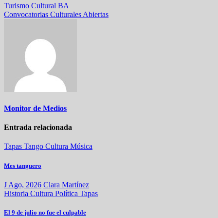
Navegación
Turismo Cultural BA
Convocatorias Culturales Abiertas
de
entradas
Monitor de Medios
Entrada relacionada
Tapas
Tango
Cultura
Música
Mes tanguero
J Ago, 2026
Clara Martínez
Historia
Cultura
Política
Tapas
El 9 de julio no fue el culpable