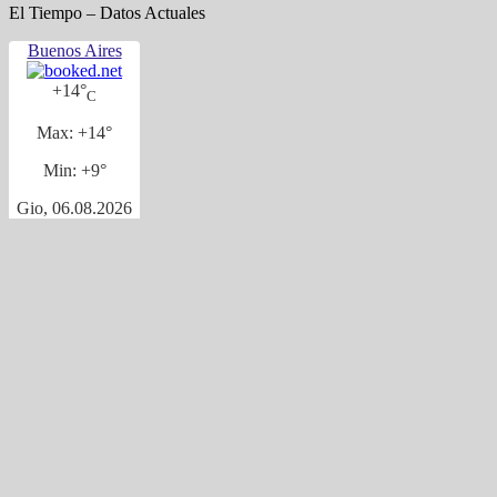
El Tiempo – Datos Actuales
Buenos Aires
+
14°
C
Max:
+
14°
Min:
+
9°
Gio, 06.08.2026