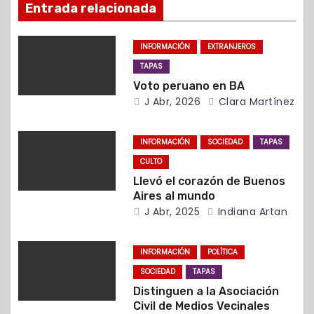
Entrada relacionada
n
d
INFORMACIÓN
EXTRANJEROS
TAPAS
e
Voto peruano en BA
e
J Abr, 2026
Clara Martínez
n
INFORMACIÓN
SOCIEDAD
TAPAS
t
CULTO
Llevó el corazón de Buenos
r
Aires al mundo
J Abr, 2025
Indiana Artan
a
d
INFORMACIÓN
POLÍTICA
SOCIEDAD
TAPAS
a
Distinguen a la Asociación
s
Civil de Medios Vecinales