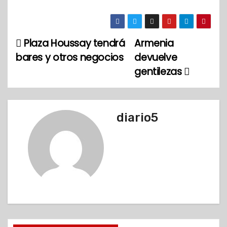
Plaza Houssay tendrá
Armenia
N
bares y otros negocios
devuelve
a
gentilezas
v
e
diario5
g
a
c
i
ó