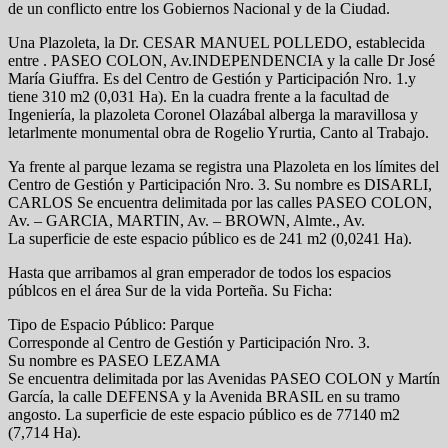
de un conflicto entre los Gobiernos Nacional y de la Ciudad.
Una Plazoleta, la Dr. CESAR MANUEL POLLEDO, establecida
entre . PASEO COLON, Av.INDEPENDENCIA y la calle Dr José
María Giuffra. Es del Centro de Gestión y Participación Nro. 1.y
tiene 310 m2 (0,031 Ha). En la cuadra frente a la facultad de
Ingeniería, la plazoleta Coronel Olazábal alberga la maravillosa y
letarlmente monumental obra de Rogelio Yrurtia, Canto al Trabajo.
Ya frente al parque lezama se registra una Plazoleta en los límites del
Centro de Gestión y Participación Nro. 3. Su nombre es DISARLI,
CARLOS Se encuentra delimitada por las calles PASEO COLON,
Av. – GARCIA, MARTIN, Av. – BROWN, Almte., Av.
La superficie de este espacio público es de 241 m2 (0,0241 Ha).
Hasta que arribamos al gran emperador de todos los espacios
públcos en el área Sur de la vida Porteña. Su Ficha:
Tipo de Espacio Público: Parque
Corresponde al Centro de Gestión y Participación Nro. 3.
Su nombre es PASEO LEZAMA
Se encuentra delimitada por las Avenidas PASEO COLON y Martín
García, la calle DEFENSA y la Avenida BRASIL en su tramo
angosto. La superficie de este espacio público es de 77140 m2
(7,714 Ha).