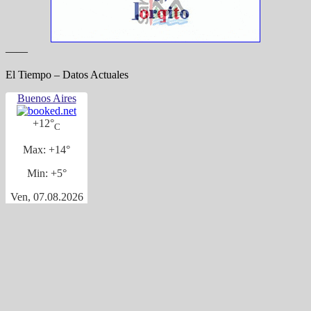
——
El Tiempo – Datos Actuales
Buenos Aires
+
12°
C
Max:
+
14°
Min:
+
5°
Ven, 07.08.2026