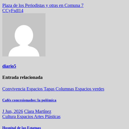
Navegación
Plaza de los Periodistas y otras en Comuna 7
CCyFsdl14
de
entradas
diario5
Entrada relacionada
Convivencia
Espacios
Tapas
Columnas
Espacios verdes
Cafés concesionados: la polémica
J Jun, 2026
Clara Martínez
Cultura
Espacios
Artes Plásticas
Hospital de las Estatuas