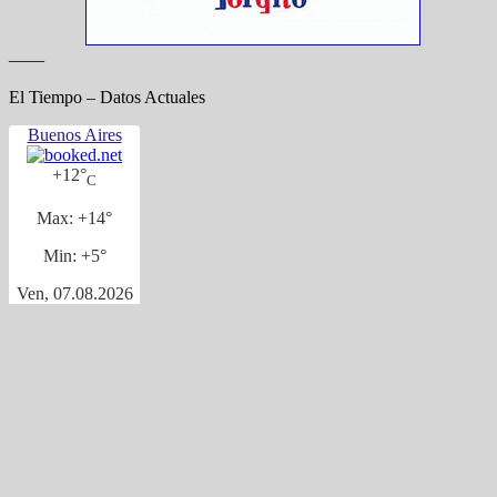
——
El Tiempo – Datos Actuales
Buenos Aires
+
12°
C
Max:
+
14°
Min:
+
5°
Ven, 07.08.2026