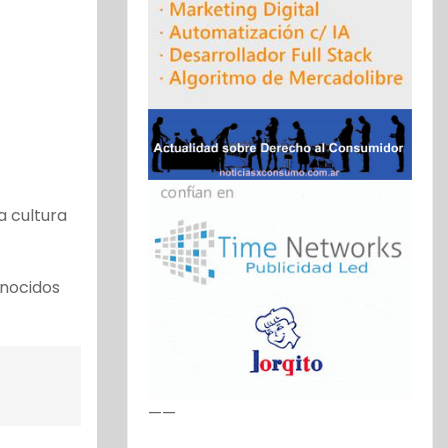
a cultura
onocidos
——