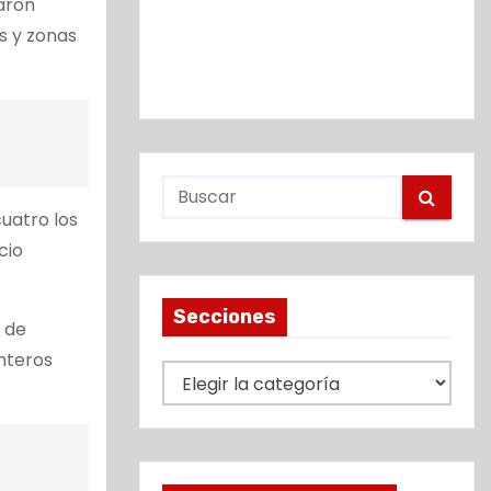
maron
s y zonas
uatro los
cio
Secciones
2 de
nteros
S
e
c
c