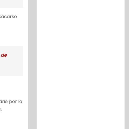
 sacarse
 de
rio por la
s