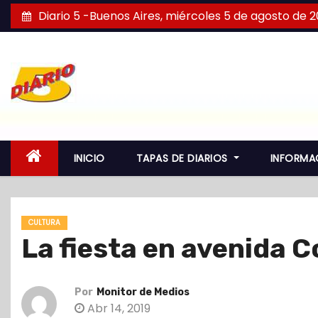
S
Diario 5 -Buenos Aires, miércoles 5 de agosto de 
a
l
t
a
r
a
l
INICIO
TAPAS DE DIARIOS
INFORMA
c
o
n
CULTURA
t
La fiesta en avenida C
e
n
i
Por
Monitor de Medios
d
Abr 14, 2019