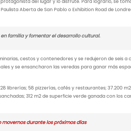
 protagonista del lugar y lo disfrute. Para lograrlo, se to
aulista Aberta de San Pablo o Exhibition Road de Londre
n familia y fomentar el desarrollo cultural.
narias, cestos y contenedores y se redujeron de seis a c
ersales y se ensancharon las veredas para ganar más espa
28 librerías; 58 pizzerías, cafés y restaurantes; 37.200 m
nsanchadas; 312 m2 de superficie verde ganada con los ca
o movernos durante los próximos días