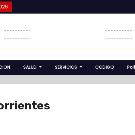
2026
----------
----------
----------
----------
CION
SALUD
SERVICIOS
CODIGO
Pol
orrientes