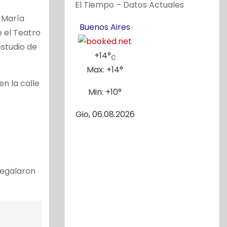
El Tiempo – Datos Actuales
a María
Buenos Aires
e el Teatro
estudio de
+
14°
C
Max:
+
14°
n la calle
Min:
+
10°
Gio, 06.08.2026
regalaron