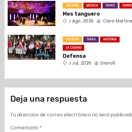
CULTURA
MÚSICA
TAPAS
TANG
n
Mes tanguero
d
J Ago, 2026
Clara Martín
e
CULTURA
TAPAS
HISTORIA
e
LA CIUDAD
Defensa
n
J Jul, 2026
Diario5
t
r
a
Deja una respuesta
d
Tu dirección de correo electrónico no será publicad
a
Comentario
*