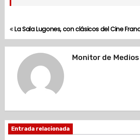
La Sala Lugones, con clásicos del Cine Fran
N
a
v
Monitor de Medios
e
g
a
c
i
Entrada relacionada
ó