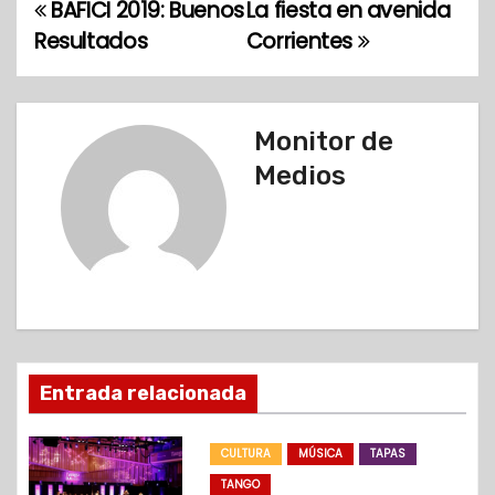
BAFICI 2019: Buenos
La fiesta en avenida
N
Resultados
Corrientes
a
v
Monitor de
e
Medios
g
a
c
i
ó
Entrada relacionada
n
CULTURA
MÚSICA
TAPAS
d
TANGO