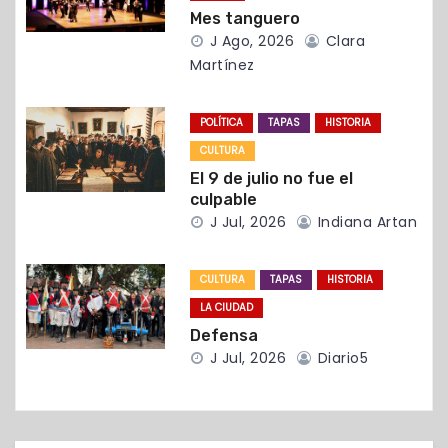
Mes tanguero
e
J Ago, 2026
Clara
e
Martínez
n
POLÍTICA
TAPAS
HISTORIA
t
CULTURA
El 9 de julio no fue el
r
culpable
J Jul, 2026
Indiana Artan
a
d
CULTURA
TAPAS
HISTORIA
LA CIUDAD
a
Defensa
s
J Jul, 2026
Diario5