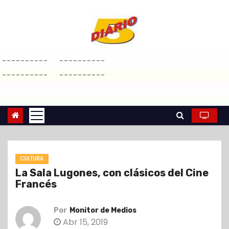
S
a
l
t
----------
----------
a
----------
----------
r
a
l
c
o
n
CULTURA
t
La Sala Lugones, con clásicos del Cine
e
Francés
n
i
Por
Monitor de Medios
d
Abr 15, 2019