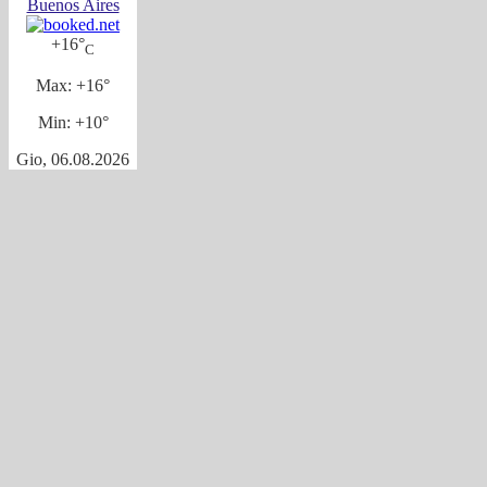
Buenos Aires
+
16°
C
Max:
+
16°
Min:
+
10°
Gio, 06.08.2026