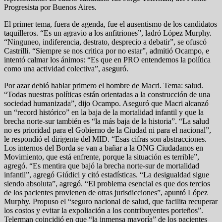
Progresista por Buenos Aires.
El primer tema, fuera de agenda, fue el ausentismo de los candidatos
taquilleros. “Es un agravio a los anfitriones”, ladró López Murphy.
“Ninguneo, indiferencia, destrato, desprecio a debatir”, se ofuscó
Castrilli. “Siempre se nos critica por no estar”, admitió Ocampo, e
intentó calmar los ánimos: “Es que en PRO entendemos la política
como una actividad colectiva”, aseguró.
Por azar debió hablar primero el hombre de Macri. Tema: salud.
“Todas nuestras políticas están orientadas a la construcción de una
sociedad humanizada”, dijo Ocampo. Aseguró que Macri alcanzó
un “record histórico” en la baja de la mortalidad infantil y que la
brecha norte-sur también es “la más baja de la historia”. “La salud
no es prioridad para el Gobierno de la Ciudad ni para el nacional”,
le respondió el dirigente del MID. “Esas cifras son abstracciones.
Los internos del Borda se van a bañar a la ONG Ciudadanos en
Movimiento, que está enfrente, porque la situación es terrible”,
agregó. “Es mentira que bajó la brecha norte-sur de mortalidad
infantil”, agregó Giúdici y citó estadísticas. “La desigualdad sigue
siendo absoluta”, agregó. “El problema esencial es que dos tercios
de los pacientes provienen de otras jurisdicciones”, apuntó López
Murphy. Propuso el “seguro nacional de salud, que facilita recuperar
los costos y evitar la expoliación a los contribuyentes porteños”.
Telerman coincidió en que “la inmensa mayoría” de los pacientes