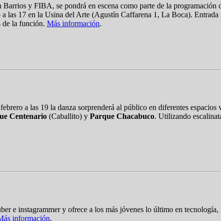
 Barrios y FIBA, se pondrá en escena como parte de la programación de
o a las 17 en la Usina del Arte (Agustín Caffarena 1, La Boca). Entrada g
s de la función.
Más información
.
 febrero a las 19 la danza sorprenderá al público en diferentes espacio
ue Centenario
(Caballito) y
Parque Chacabuco
. Utilizando escalinat
er e instagrammer y ofrece a los más jóvenes lo último en tecnología,
Más información
.