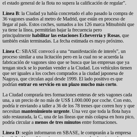
el estado general de la flota no supera la calificación de regular”.
Línea B
: la Ciudad ya había concretado el año pasado la compra de
36 vagones usados al metro de Madrid, que están en proceso de
llegar al país. Estos coches, sumados a los 126 marca Mitsubishi que
ya tiene la línea, permitirían bajar la frecuencia pero
principalmente
habilitar las estaciones Echeverría y Rosas
, que
también están terminadas. La fecha estimada es mayo próximo.
Línea C
: SBASE convocó a una “manifestación de interés”, un
proceso similar a una licitación pero en la cual no se acuerda la
fabricación de vagones sino que se busca que las empresas que ya
tengan stock se lo puedan vender a la Ciudad. Los vehículos tienen
que ser iguales a los coches comprados a la ciudad japonesa de
Nagoya, que circulan aquí desde 1999. El lado positivo es que
podrían
entrar en servicio en un plazo mucho más corto
.
La Ciudad compraría tres formaciones enteras de seis vagones cada
una, a un precio de no más de US$ 1.000.000 por coche. Con esto,
podría ir enviando a taller a 36 de los 78 trenes que corren hoy y que
necesitan
mantenimiento urgente
. Una vez que toda la flota haya
sido restaurada, la C, una de las líneas que más colapsa en hora pico,
podría circular a
menos de tres minutos
entre formaciones.
Línea D
: según informaron en SBASE, le comprarán a la empresa