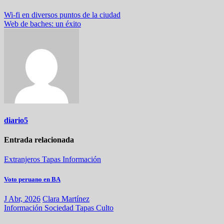
Navegación
Wi-fi en diversos puntos de la ciudad
Web de baches: un éxito
de
entradas
diario5
Entrada relacionada
Extranjeros
Tapas
Información
Voto peruano en BA
J Abr, 2026
Clara Martínez
Información
Sociedad
Tapas
Culto