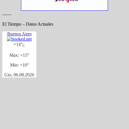
——
El Tiempo – Datos Actuales
Buenos Aires
+
14°
C
Max:
+
15°
Min:
+
10°
Gio, 06.08.2026