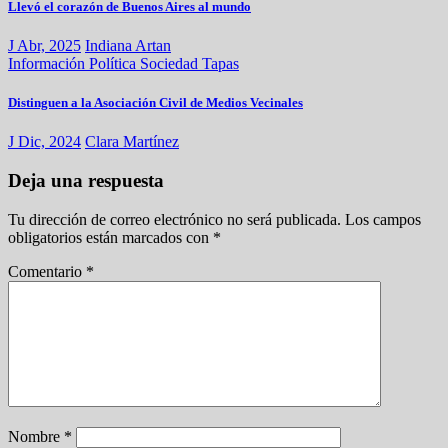
Llevó el corazón de Buenos Aires al mundo
J Abr, 2025
Indiana Artan
Información
Política
Sociedad
Tapas
Distinguen a la Asociación Civil de Medios Vecinales
J Dic, 2024
Clara Martínez
Deja una respuesta
Tu dirección de correo electrónico no será publicada.
Los campos
obligatorios están marcados con
*
Comentario
*
Nombre
*