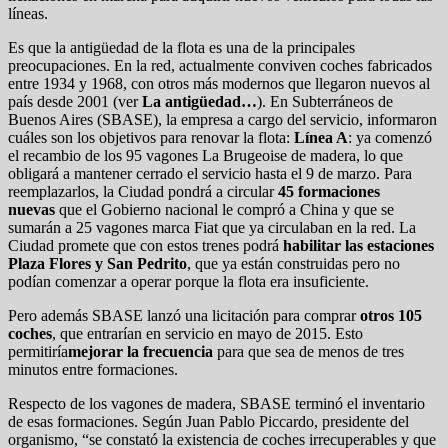
líneas.
Es que la antigüedad de la flota es una de la principales
preocupaciones. En la red, actualmente conviven coches fabricados
entre 1934 y 1968, con otros más modernos que llegaron nuevos al
país desde 2001 (ver
La antigüedad…
). En Subterráneos de
Buenos Aires (SBASE), la empresa a cargo del servicio, informaron
cuáles son los objetivos para renovar la flota:
Línea A
: ya comenzó
el recambio de los 95 vagones La Brugeoise de madera, lo que
obligará a mantener cerrado el servicio hasta el 9 de marzo. Para
reemplazarlos, la Ciudad pondrá a circular
45 formaciones
nuevas
que el Gobierno nacional le compró a China y que se
sumarán a 25 vagones marca Fiat que ya circulaban en la red. La
Ciudad promete que con estos trenes podrá
habilitar las estaciones
Plaza Flores y San Pedrito
, que ya están construidas pero no
podían comenzar a operar porque la flota era insuficiente.
Pero además SBASE lanzó una licitación para comprar
otros 105
coches
, que entrarían en servicio en mayo de 2015. Esto
permitiría
mejorar la frecuencia
para que sea de menos de tres
minutos entre formaciones.
Respecto de los vagones de madera, SBASE terminó el inventario
de esas formaciones. Según Juan Pablo Piccardo, presidente del
organismo, “se constató la existencia de coches irrecuperables y que