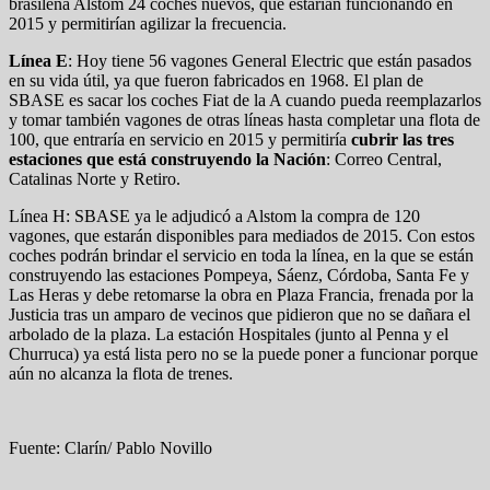
brasileña Alstom 24 coches nuevos, que estarían funcionando en
2015 y permitirían agilizar la frecuencia.
Línea E
: Hoy tiene 56 vagones General Electric que están pasados
en su vida útil, ya que fueron fabricados en 1968. El plan de
SBASE es sacar los coches Fiat de la A cuando pueda reemplazarlos
y tomar también vagones de otras líneas hasta completar una flota de
100, que entraría en servicio en 2015 y permitiría
cubrir las tres
estaciones que está construyendo la Nación
: Correo Central,
Catalinas Norte y Retiro.
Línea H: SBASE ya le adjudicó a Alstom la compra de 120
vagones, que estarán disponibles para mediados de 2015. Con estos
coches podrán brindar el servicio en toda la línea, en la que se están
construyendo las estaciones Pompeya, Sáenz, Córdoba, Santa Fe y
Las Heras y debe retomarse la obra en Plaza Francia, frenada por la
Justicia tras un amparo de vecinos que pidieron que no se dañara el
arbolado de la plaza. La estación Hospitales (junto al Penna y el
Churruca) ya está lista pero no se la puede poner a funcionar porque
aún no alcanza la flota de trenes.
Fuente: Clarín/ Pablo Novillo